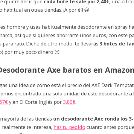
ue quiere decir que
cada bote te sale por 2,40€
, una cifr
 habitual en otras tiendas. ¡A por él! 😀
res hombre y usas habitualmente desodorante en spray 
arca, así que si quieres ahorrarte unos euros, con este pa
a para rato. Dicho de otro modo, te llevarás
3 botes de t
o) por muy poco dinero 😉
Desodorante Axe baratos en Amazo
agas una idea de cómo está el precio del AXE Dark Tempta
hemos encontrado una sola unidad de este desodorante a l
,67€
y en El Corte Inglés por
3,80€
.
 mayoría de las tiendas
un desodorante Axe ronda los 3-
 realmente te interesa,
haz tu pedido
cuanto antes porque 