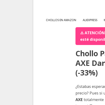
CHOLLOS EN AMAZON
ALIEXPRESS
⚠️ ATENCIÓN:
esté disponi
Chollo 
AXE Dar
(-33%)
¿Estabas espera
precio? Pues si 
AXE
totalmente i