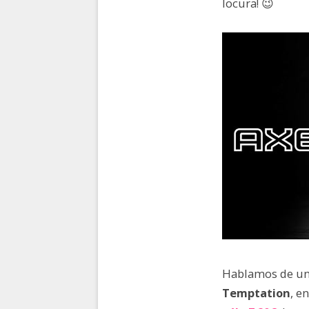
locura! 😉
Hablamos de u
Temptation
, e