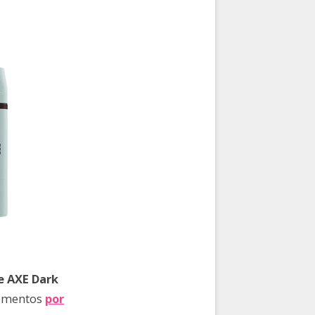
e AXE Dark
momentos
por