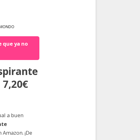
YMONDO
e que ya no
spirante
 7,20€
ual a buen
nte
 Amazon. ¡De