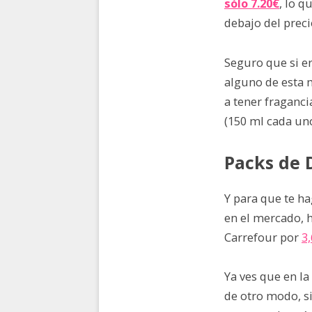
sólo 7.20€
, lo q
debajo del precio
Seguro que si e
alguno de esta m
a tener fraganci
(150 ml cada un
Packs de 
Y para que te h
en el mercado, 
Carrefour por
3
Ya ves que en la
de otro modo, si