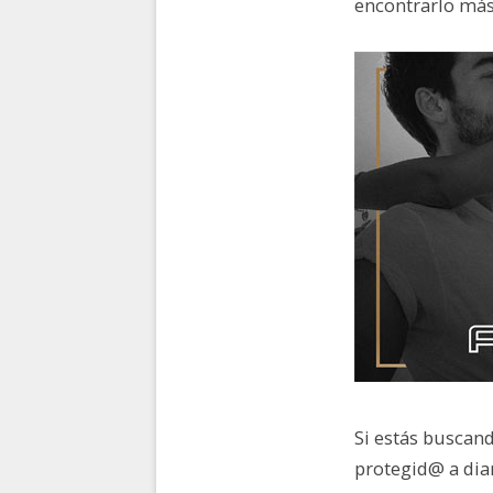
encontrarlo más
Si estás busca
protegid@ a diar