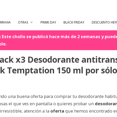
MIRAVIA
OTRAS
PRIME DAY
BLACK FRIDAY
DESCUENTO HE
 Este chollo se publicó hace más de 2 semanas y pued
ble.
Pack x3 Desodorante antitran
k Temptation 150 ml por sólo
ndo una buena oferta para comprar tu desodorante habit
usas el que ves en pantalla o quieres probar un
desodora
rresistible, atención a la
oferta
que hemos encontrado en