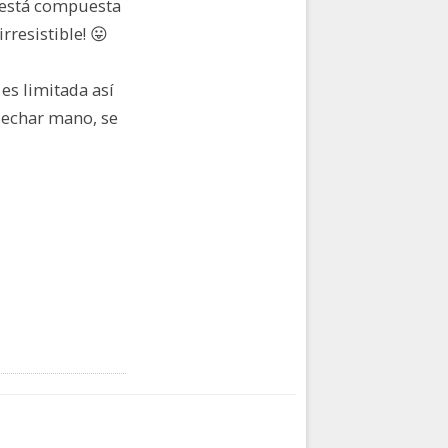
 está compuesta
irresistible! 😛
es limitada así
a echar mano, se