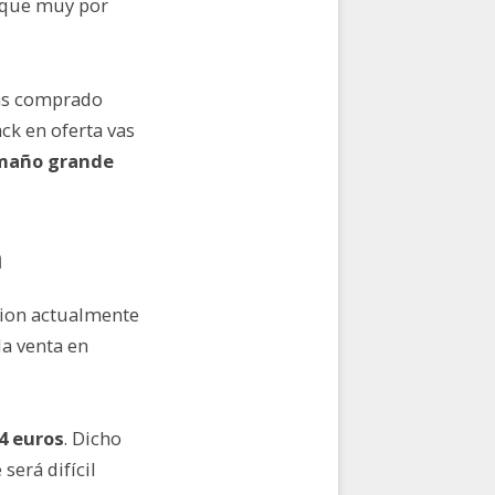
a que muy por
has comprado
ck en oferta vas
amaño grande
n
tion actualmente
a venta en
4 euros
. Dicho
será difícil