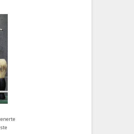
tenerte
este