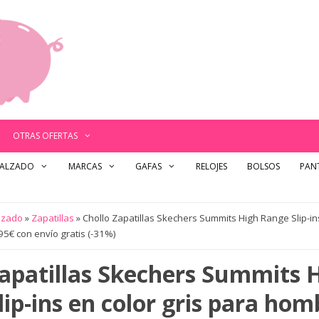
OTRAS OFERTAS
ALZADO
MARCAS
GAFAS
RELOJES
BOLSOS
PANT
lzado
»
Zapatillas
»
Chollo Zapatillas Skechers Summits High Range Slip-ins
5€ con envío gratis (-31%)
Zapatillas Skechers Summits 
ip-ins en color gris para hom