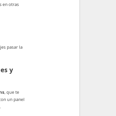
s en otras
jes pasar la
nes y
ns
, que te
con un panel
.