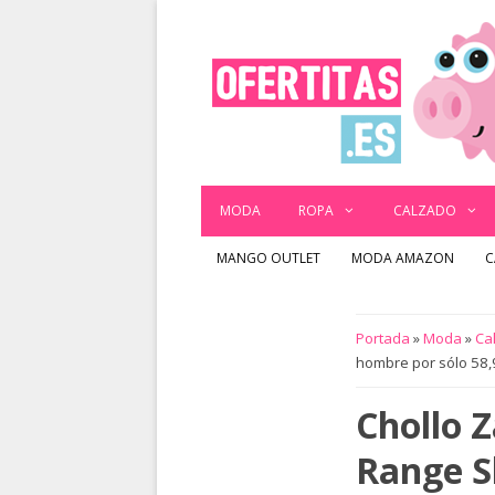
Saltar
al
contenido
MODA
ROPA
CALZADO
MANGO OUTLET
MODA AMAZON
C
Portada
»
Moda
»
Ca
hombre por sólo 58,9
Chollo 
Range Sl