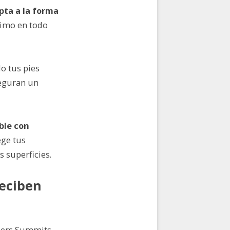
pta a la forma
timo en todo
o tus pies
eguran un
ble con
ege tus
s superficies.
reciben
chers Summits