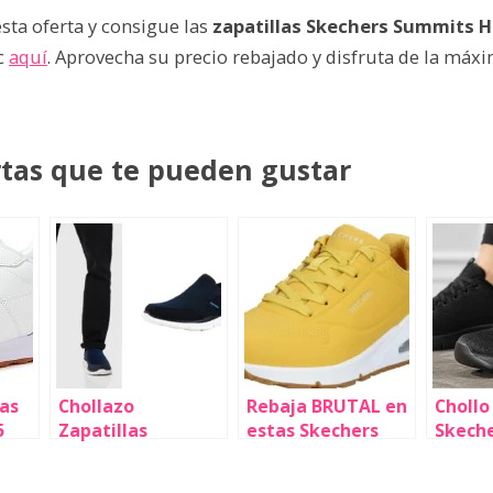
sta oferta y consigue las
zapatillas Skechers Summits H
c
aquí
. Aprovecha su precio rebajado y disfruta de la má
rtas que te pueden gustar
las
Chollazo
Rebaja BRUTAL en
Chollo
5
Zapatillas
estas Skechers
Skeche
a
Skechers Equalizer
Uno para mujer,
Get C
Persistent para
con un 47% de
para m