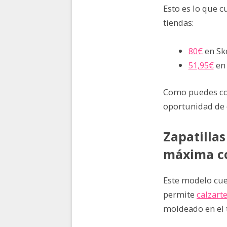
Esto es lo que c
tiendas:
80€
en Sk
51,95€
en 
Como puedes co
oportunidad de 
Zapatillas
máxima c
Este modelo cue
permite
calzart
moldeado en el 