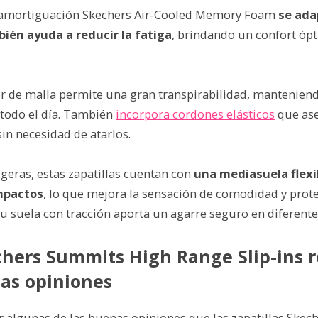
n amortiguación Skechers Air-Cooled Memory Foam
se ada
bién ayuda a reducir la fatiga
, brindando un confort óp
or de malla permite una gran transpirabilidad, manteniend
 todo el día. También
incorpora cordones elásticos
que as
sin necesidad de atarlos.
geras, estas zapatillas cuentan con
una mediasuela flexi
mpactos
, lo que mejora la sensación de comodidad y prot
Su suela con tracción aporta un agarre seguro en diferente
chers Summits High Range Slip-ins 
as opiniones
r algunas de las buenas opiniones que las zapatillas Ske