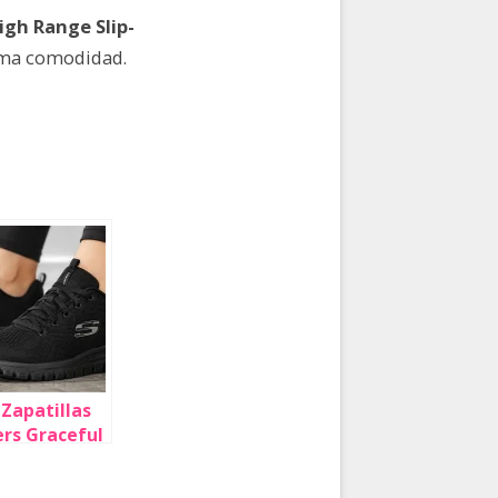
igh Range Slip-
xima comodidad.
 Zapatillas
rs Graceful
onnected
ujer por