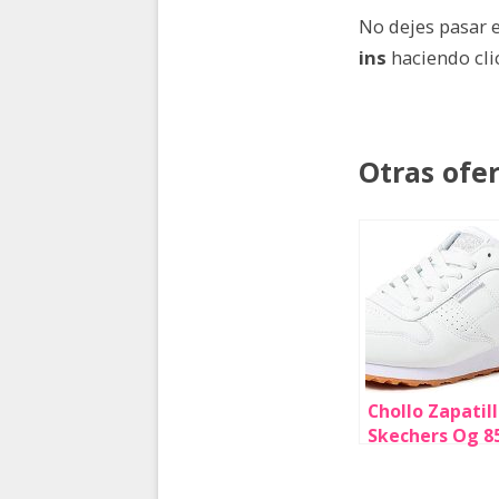
No dejes pasar e
ins
haciendo cli
Otras ofe
Chollo Zapatil
Skechers Og 8
Old School par
mujer por sólo