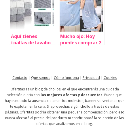
23,70€ (30% de
sólo 15,09€ (-25%)
descuento)
Aquí tienes
Mucho ojo: Hoy
toallas de lavabo
puedes comprar 2
baratas (muy
de estas toallas
baratas) para que
para después del
renueves las tuyas
baño por sólo
sin gastarte un
1,19€ cada una si
dineral
te das prisa
Contacto
|
Qué somos
|
Cómo funciona
|
Privacidad
|
Cookies
aprovechando el
cupón
Ofertitas es un blog de chollos, en el que encontrarás una cuidada
selección diaria con
las mejores ofertas y descuentos
. Puede que
hayas notado la ausencia de anuncios molestos, banners o ventanas que
te explotan en la cara. Si aprovechas algún chollo a través de estas
páginas, Ofertitas podría obtener una pequeña compensación, pero eso
nunca afectará al precio del producto ni condicionará la selección de las
ofertas que analizamos en el blog.