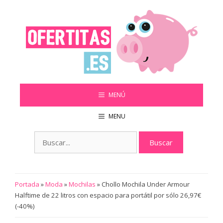
Saltar
al
contenido
MENÚ
MENU
Buscar:
Portada
»
Moda
»
Mochilas
»
Chollo Mochila Under Armour
Halftime de 22 litros con espacio para portátil por sólo 26,97€
(-40%)