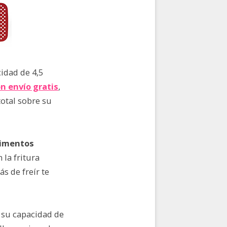
cidad de 4,5
on envío gratis
,
total sobre su
limentos
 la fritura
s de freír te
e su capacidad de