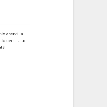
le y sencilla
ado tienes a un
ta!