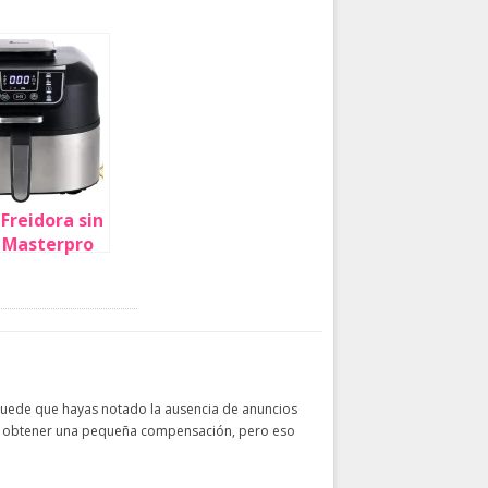
 Freidora sin
 Masterpro
ess Grill +
pulverizador
lo 79,99€
vío gratis
Puede que hayas notado la ausencia de anuncios
dría obtener una pequeña compensación, pero eso