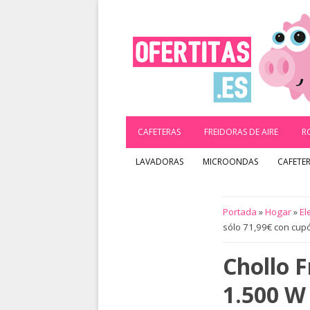
Saltar
al
contenido
CAFETERAS
FREIDORAS DE AIRE
R
LAVADORAS
MICROONDAS
CAFETE
Portada
»
Hogar
»
El
sólo 71,99€ con cupó
Chollo F
1.500 W 