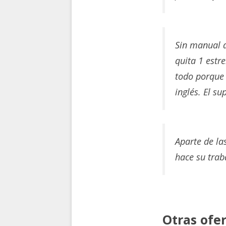
Sin manual d
quita 1 estre
todo porque 
inglés. El s
Aparte de la
hace su traba
Otras ofe