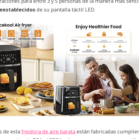
e raciones para entre 3 y 5 personas de la manera más sencil
eestablecidos
de su pantalla táctil LED.
s de esta
freidora de aire barata
están fabricadas cumplie