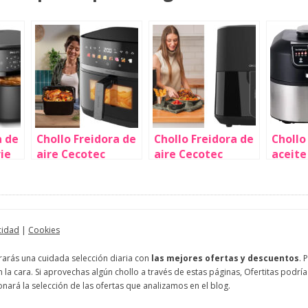
a de
Chollo Freidora de
Chollo Freidora de
Chollo
rie
aire Cecotec
aire Cecotec
aceite
Cecofry&Grill
Cecofry Fantastik
Smokel
ío
Duoheat 8000 de 8
5500 por sólo
spray 
litros por sólo
44,90€ con envío
por só
79,90€ con envío
gratis (-42%)
con en
gratis (-11%)
(-53%)
cidad
|
Cookies
trarás una cuidada selección diaria con
las mejores ofertas y descuentos
. 
 la cara. Si aprovechas algún chollo a través de estas páginas, Ofertitas po
onará la selección de las ofertas que analizamos en el blog.