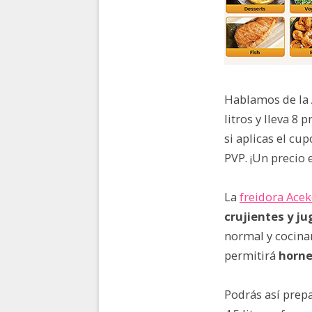
Hablamos de la
litros y lleva 8
si aplicas el cu
PVP. ¡Un precio 
La
freidora Acek
crujientes y j
normal y cocina
permitirá
horne
Podrás así prepa