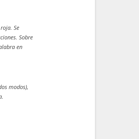
roja. Se
cciones. Sobre
alabra en
odos modos),
a.