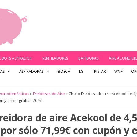
OBOTS ASPIRADOR
VENTILADORES
BATIDORAS
AIRE ACONDIC
RAS
ASPIRADORAS
BOSCH
LG
TRISTAR
WMF
OR
ectrodomésticos
»
Freidoras de Aire
»
Chollo Freidora de aire Acekool de 4,
n y envío gratis (-20%)
reidora de aire Acekool de 4,5 
por sólo 71,99€ con cupón y 