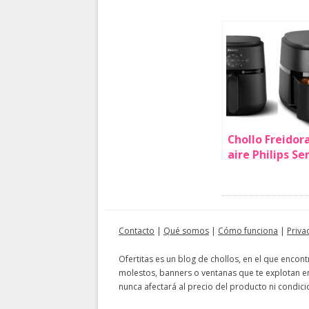
Chollo Freidor
aire Philips Se
2000 por sólo
59,99€ con env
gratis (33% de
descuento)
Contacto
|
Qué somos
|
Cómo funciona
|
Priva
Ofertitas es un blog de chollos, en el que encon
molestos, banners o ventanas que te explotan en
nunca afectará al precio del producto ni condici