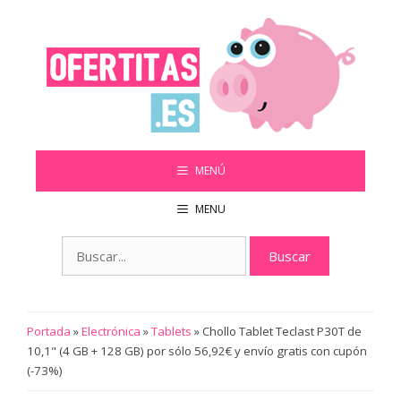
Saltar
al
contenido
MENÚ
MENU
Buscar:
Portada
»
Electrónica
»
Tablets
»
Chollo Tablet Teclast P30T de
10,1" (4 GB + 128 GB) por sólo 56,92€ y envío gratis con cupón
(-73%)