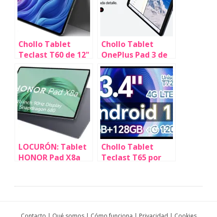
Chollo Tablet
Chollo Tablet
Teclast T60 de 12"
OnePlus Pad 3 de
(256 GB) por sólo
13.2" por sólo
103,83€ con cupón
322,58€ y envío
descuento y envío
gratis con cupón
gratis (-69%)
(-55%)
LOCURÓN: Tablet
Chollo Tablet
HONOR Pad X8a
Teclast T65 por
de 11" (4 GB+64
sólo 102,54€ con
GB) por sólo
cupón y envío
53,67€ con cupón y
gratis (-55%)
envío gratis
(-55%)
Contacto
|
Qué somos
|
Cómo funciona
|
Privacidad
|
Cookies