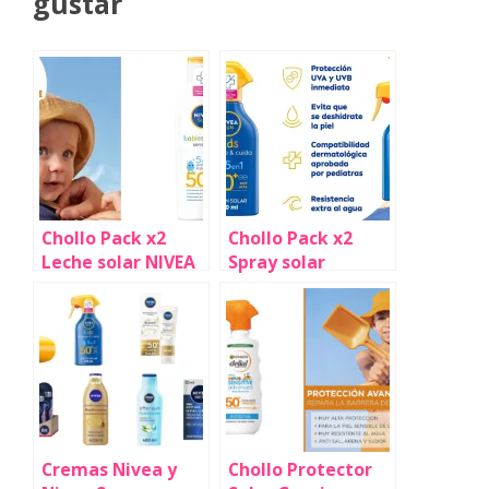
gustar
Chollo Pack x2
Chollo Pack x2
Leche solar NIVEA
Spray solar
SUN Babies & Kids
infantil Nivea Sun
Sensitive FP50+ de
Kids FP50+ de 270
200 ml por sólo
ml por sólo 20,31€
19,16€ con
con descuento
descuento
(-34%)
automático (-38%)
Cremas Nivea y
Chollo Protector