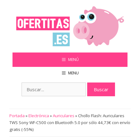
Saltar
al
contenido
MENÚ
MENU
Buscar:
Portada
»
Electrónica
»
Auriculares
»
Chollo Flash: Auriculares
TWS Sony WF-C500 con Bluetooth 5.0 por sólo 44,73€ con envío
gratis (-55%)