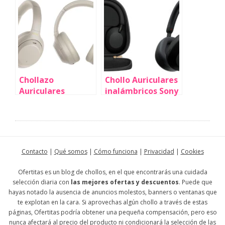
Chollazo
Chollo Auriculares
Auriculares
inalámbricos Sony
inalámbricos de
WH-1000XM5 con
diadema Sony
cancelación de
WH1000XM4 por
ruido por sólo
sólo 163,80€ con
165,48€ con cupón
descuento al
y envío gratis
Contacto
|
Qué somos
|
Cómo funciona
|
Privacidad
|
Cookies
tramitar (-39%)
(-59%)
Ofertitas es un blog de chollos, en el que encontrarás una cuidada
selección diaria con
las mejores ofertas y descuentos
. Puede que
hayas notado la ausencia de anuncios molestos, banners o ventanas que
te explotan en la cara. Si aprovechas algún chollo a través de estas
páginas, Ofertitas podría obtener una pequeña compensación, pero eso
nunca afectará al precio del producto ni condicionará la selección de las