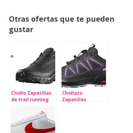
Otras ofertas que te pueden
gustar
Chollo Zapatillas
Chollazo
de trail running
Zapatillas
Salomon
Salomon X Ultra
Alphacross 5 para
360 Leather Gore-
hombre por sólo
Tex para hombre
76,47€ con envío
por sólo 89,49€
gratis (-40%)
con envío gratis