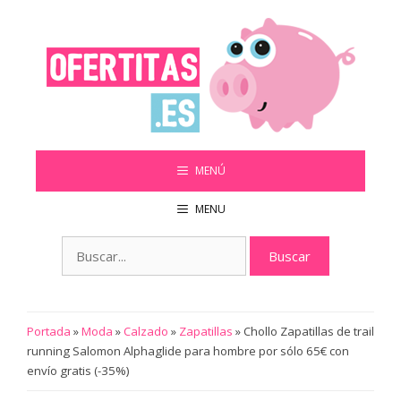
Saltar
al
contenido
MENÚ
MENU
Buscar:
Portada
»
Moda
»
Calzado
»
Zapatillas
»
Chollo Zapatillas de trail
running Salomon Alphaglide para hombre por sólo 65€ con
envío gratis (-35%)