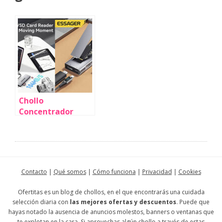
Chollo
Concentrador
USB-C 8 en 1
Essager con HDMI
4K por sólo 19,79€
con envío gratis
(-74%)
Contacto
|
Qué somos
|
Cómo funciona
|
Privacidad
|
Cookies
Ofertitas es un blog de chollos, en el que encontrarás una cuidada
selección diaria con
las mejores ofertas y descuentos
. Puede que
hayas notado la ausencia de anuncios molestos, banners o ventanas que
te explotan en la cara. Si aprovechas algún chollo a través de estas