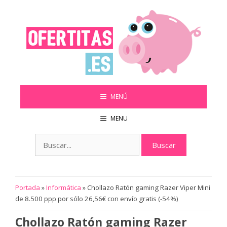
Saltar
al
contenido
MENÚ
MENU
Buscar:
Portada
»
Informática
»
Chollazo Ratón gaming Razer Viper Mini
de 8.500 ppp por sólo 26,56€ con envío gratis (-54%)
Chollazo Ratón gaming Razer