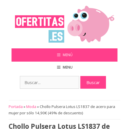
Saltar
al
contenido
MENÚ
MENU
Buscar:
Portada
»
Moda
»
Chollo Pulsera Lotus LS1837 de acero para
mujer por sólo 14,90€ (49% de descuento)
Chollo Pulsera Lotus LS1837 de