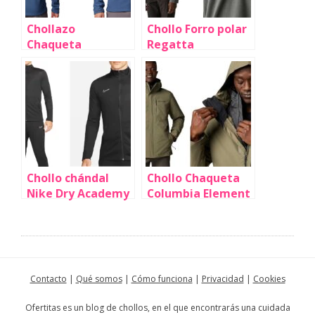
Chollazo
Chollo Forro polar
Chaqueta
Regatta
softshell
Thompson para
Columbia Cascade
hombre por sólo
Ridge II para
11,99€ (40% de
hombre por sólo
descuento)
54,95€ con envío
gratis (-50%)
Chollo chándal
Chollo Chaqueta
Nike Dry Academy
Columbia Element
23 para hombre
Blocker
por sólo 47,99€
Interchange para
con envío gratis
hombre por solo
(-40%)
136,10€ con envío
gratis (-41%)
Contacto
|
Qué somos
|
Cómo funciona
|
Privacidad
|
Cookies
Ofertitas es un blog de chollos, en el que encontrarás una cuidada