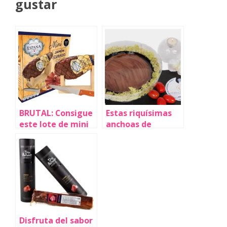
gustar
BRUTAL: Consigue
Estas riquísimas
este lote de mini
anchoas de
jamón curado,
Santoña en aceite
mini jamonero y
pueden ser tuyas
cuchillo por menos
hoy por un precio
de 16€ con cupón
muy especial
¡VA A VOLAR!
Disfruta del sabor