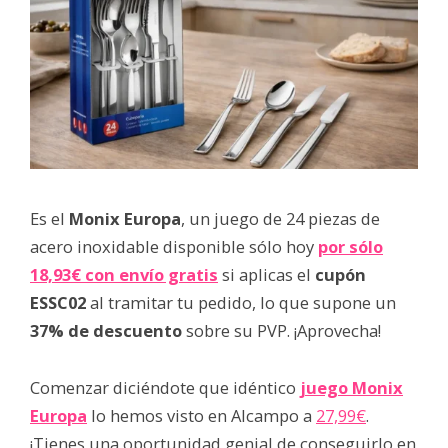
Es el
Monix Europa
, un juego de 24 piezas de
acero inoxidable disponible sólo hoy
por sólo
18,93€ con envío gratis
si aplicas el
cupón
ESSC02
al tramitar tu pedido, lo que supone un
37% de descuento
sobre su PVP. ¡Aprovecha!
Comenzar diciéndote que idéntico
juego Monix
Europa
lo hemos visto en Alcampo a
27,99€
.
¡Tienes una oportunidad genial de conseguirlo en