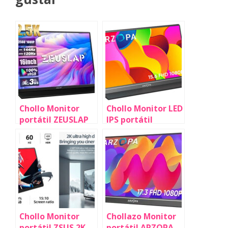
Chollo Monitor
Chollo Monitor LED
portátil ZEUSLAP
IPS portátil
IPS 2.5K de 16" por
ARZOPA S1 de
sólo 90,98€ y envío
15.6" Full HD por
gratis con cupón
sólo 61,50€ y envío
(-63%)
gratis con cupón
(-62%)
Chollo Monitor
Chollazo Monitor
portátil ZSUS 2K
portátil ARZOPA