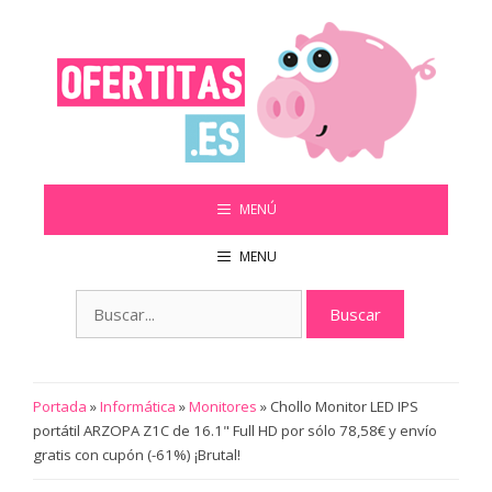
Saltar
al
contenido
MENÚ
MENU
Buscar:
Portada
»
Informática
»
Monitores
»
Chollo Monitor LED IPS
portátil ARZOPA Z1C de 16.1" Full HD por sólo 78,58€ y envío
gratis con cupón (-61%) ¡Brutal!