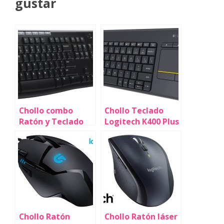
gustar
Chollo combo
Chollo Teclado
Ratón y Teclado
Logitech K400 Plus
inalámbrico
para tu PC de
Logitech MK270
salón y Smart TV
por sólo 20,75€
por sólo 23,96€
(-31%)
(-59%)
¡Valoraciones Top!
Chollo Ratón
Chollo Ratón láser