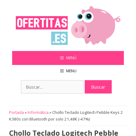
Saltar
al
contenido
MENÚ
MENU
Buscar:
Portada
»
Informática
»
Chollo Teclado Logitech Pebble Keys 2
K380s con Bluetooth por solo 21,48€ (-47%)
Chollo Teclado Logitech Pebble