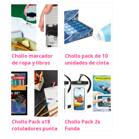
Chollo marcador
Chollo pack de 10
de ropa y libros
unidades de cinta
Mine Compact por
correctora Tipp-Ex
sólo 10,85€ (17%
Micro Tape 8 m x 5
de descuento)
mm por sólo
14,80€ (-35%)
Chollo Pack x18
Chollo Pack 2x
rotuladores punta
Funda
fina Stabilo Point
impermeable para