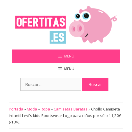
Saltar
al
contenido
MENÚ
MENU
Buscar:
Portada
»
Moda
»
Ropa
»
Camisetas Baratas
»
Chollo Camiseta
infantil Levi's kids Sportswear Logo para niños por sólo 11,20€
(-13%)