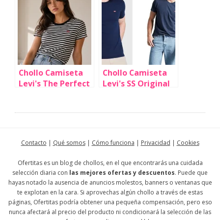
para hombre por
hombre por sólo
sólo 27,30€ (-29%)
13,49€ (-55%)
Chollo Camiseta
Chollo Camiseta
Levi's The Perfect
Levi's SS Original
Tee para mujer
para hombre por
por sólo 12,50€
sólo 12,50€ (-50%)
(50% de
descuento)
Contacto
|
Qué somos
|
Cómo funciona
|
Privacidad
|
Cookies
Ofertitas es un blog de chollos, en el que encontrarás una cuidada
selección diaria con
las mejores ofertas y descuentos
. Puede que
hayas notado la ausencia de anuncios molestos, banners o ventanas que
te explotan en la cara. Si aprovechas algún chollo a través de estas
páginas, Ofertitas podría obtener una pequeña compensación, pero eso
nunca afectará al precio del producto ni condicionará la selección de las