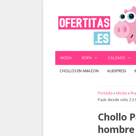
Saltar
al
contenido
MODA
ROPA
CALZADO
CHOLLOS EN AMAZON
ALIEXPRESS
Portada
»
Moda
»
Ro
Pack desde sólo 23,
Chollo P
hombre 