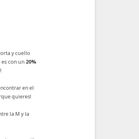
orta y cuello
o es con un
20%
!
ncontrar en el
orque quieres!
tre la M y la