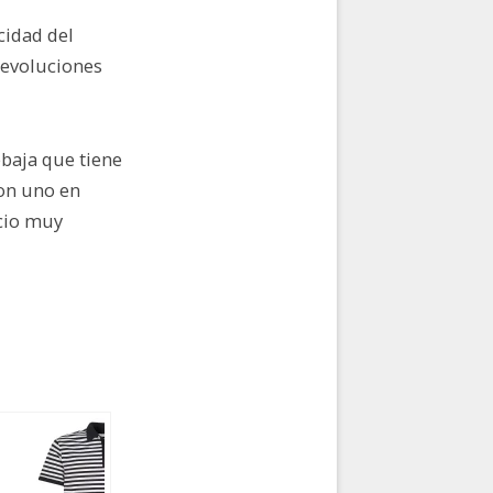
cidad del
devoluciones
ebaja que tiene
on uno en
ecio muy