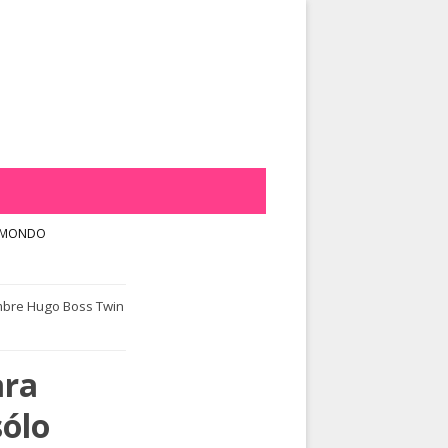
YMONDO
ombre Hugo Boss Twin
ara
ólo