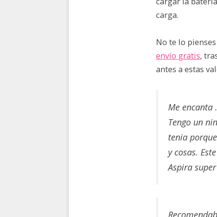
cargar la baterí
carga.
No te lo pienses
envío gratis
, tr
antes a estas va
Me encanta .
Tengo un nin
tenia porque
y cosas. Est
Aspira super
Recomendabl