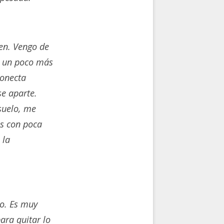
en. Vengo de
e un poco más
conecta
se aparte.
 suelo, me
es con poca
 la
to. Es muy
ara quitar lo