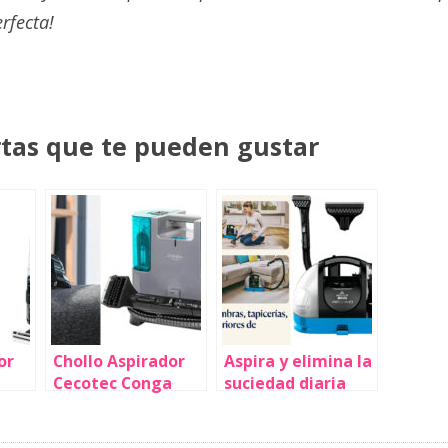
rfecta!
rtas que te pueden gustar
or
Chollo Aspirador
Aspira y elimina la
Cecotec Conga
suciedad diaria
PopStar 3000 para
fácilmente con
rie
tapicerías por sólo
este