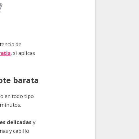
tencia de
ratis
, si aplicas
note barata
o en todo tipo
 minutos.
ies delicadas
y
nas y cepillo