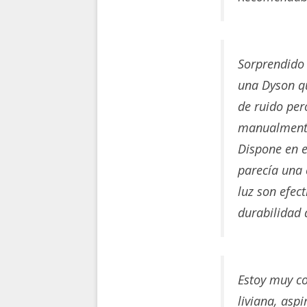
Sorprendido
una Dyson qu
de ruido per
manualmente 
Dispone en el
parecía una 
luz son efec
durabilidad 
Estoy muy co
liviana, asp