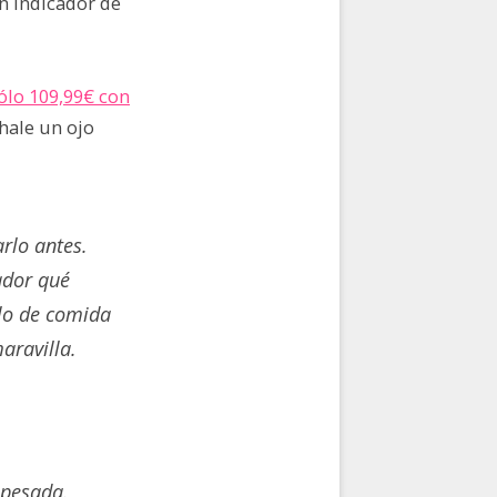
n indicador de
ólo 109,99€ con
chale un ojo
rlo antes.
ador qué
elo de comida
aravilla.
 pesada.