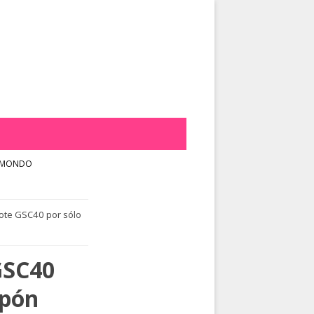
YMONDO
note GSC40 por sólo
GSC40
upón