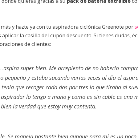
a donde quieras gracias a su
pack de batería extraíble
co
 más y hazte ya con tu aspiradora ciclónica Greenote por
s
as aplicar la casilla del cupón descuento. Si tienes dudas, é
loraciones de clientes:
..aspira super bien. Me arrepiento de no haberlo compra
o pequeño y estaba sacando varias veces al día el aspir
 tenia que recoger cada dos por tres lo que tiraba al su
e aspirador lo tengo a mano y como es sin cable es una m
 bien la verdad que estoy muy contenta.
e. Se maneja bastante bien aunque para mí es un poco