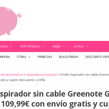
OGAR
ELECTRÓNICA
VIAJES
OTROS
MIRAVIA
OTRAS
PRIME DAY
BLACK FRIDAY
DESCUENTO HE
ectrodomésticos
»
Aspiradoras baratas
»
Chollo Aspirador sin cable Gree
ratis y cupón descuento (-26%)
Aspirador sin cable Greenote 
 109,99€ con envío gratis y c