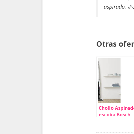
aspirado. ¡Pe
Otras ofe
Chollo Aspirad
escoba Bosch
Athlet
ProHygienic Se