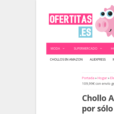
Saltar
al
contenido
MODA
SUPERMERCADO
H
CHOLLOS EN AMAZON
ALIEXPRESS
Portada
»
Hogar
»
El
109,99€ con envío g
Chollo 
por sólo