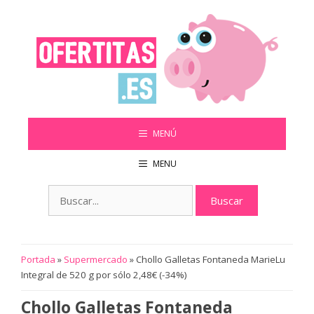
Saltar
al
contenido
MENÚ
MENU
Buscar:
Portada
»
Supermercado
»
Chollo Galletas Fontaneda MarieLu
Integral de 520 g por sólo 2,48€ (-34%)
Chollo Galletas Fontaneda