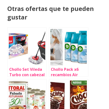
Otras ofertas que te pueden
gustar
Chollo Set Vileda
Chollo Pack x6
Turbo con cabezal
recambios Air
de microfibra y
Wick Freshmatic
cubo con pedal por
suavizante flor
sólo 29,99€ con
por sólo 21,19€
envío gratis
(-19%) ¡3,53€ cada
(-30%)
uno!