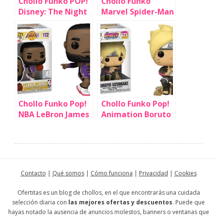
Chollo Funko POP!
Chollo Funko
Disney: The Night
Marvel Spider-Man
Before Christmas
por sólo 9,99€
30th - Santa Jack
(38% de
Skellington por
descuento)
sólo 9,99€ (-38%)
Chollo Funko Pop!
Chollo Funko Pop!
NBA LeBron James
Animation Boruto
Lakers por sólo 8€
Uzumaki por sólo
(-50%)
4,80€ (-70%)
Contacto
|
Qué somos
|
Cómo funciona
|
Privacidad
|
Cookies
Ofertitas es un blog de chollos, en el que encontrarás una cuidada
selección diaria con
las mejores ofertas y descuentos
. Puede que
hayas notado la ausencia de anuncios molestos, banners o ventanas que