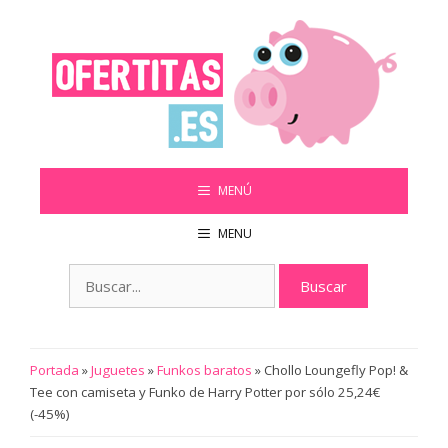
Saltar
al
contenido
MENÚ
MENU
Buscar:
Portada
»
Juguetes
»
Funkos baratos
»
Chollo Loungefly Pop! &
Tee con camiseta y Funko de Harry Potter por sólo 25,24€
(-45%)