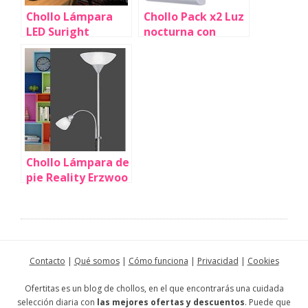
Chollo Lámpara
Chollo Pack x2 Luz
LED Suright
nocturna con
portátil, ajustable
sensor de
y recargable para
movimiento por
escritorio por solo
sólo 6,99€ (-46%)
12,99€ (-32%)
¡Buenísimas
valoraciones!
Chollo Lámpara de
pie Reality Erzwoo
con doble pantalla
por sólo 30,30€
(-17%)
¡Valoraciones top!
Contacto
|
Qué somos
|
Cómo funciona
|
Privacidad
|
Cookies
Ofertitas es un blog de chollos, en el que encontrarás una cuidada
selección diaria con
las mejores ofertas y descuentos
. Puede que