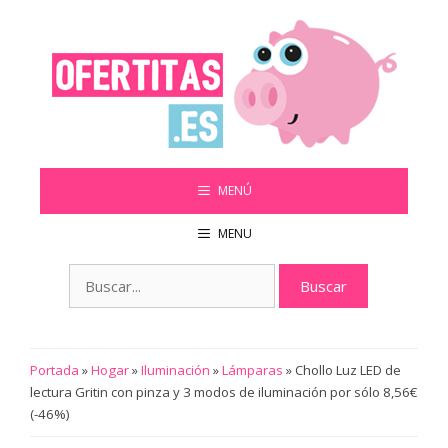
Saltar
al
contenido
MENÚ
MENU
Buscar:
Portada
»
Hogar
»
Iluminación
»
Lámparas
»
Chollo Luz LED de
lectura Gritin con pinza y 3 modos de iluminación por sólo 8,56€
(-46%)