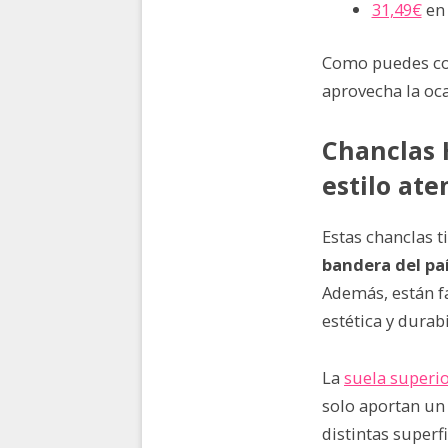
31,49€
en
Como puedes co
aprovecha la oca
Chanclas 
estilo at
Estas chanclas 
bandera del pa
Además, están f
estética y durab
La
suela superio
solo aportan un
distintas superf