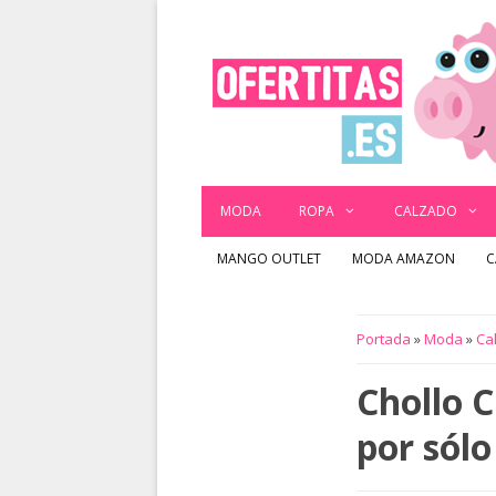
Saltar
al
contenido
MODA
ROPA
CALZADO
MANGO OUTLET
MODA AMAZON
C
Portada
»
Moda
»
Ca
Chollo 
por sólo