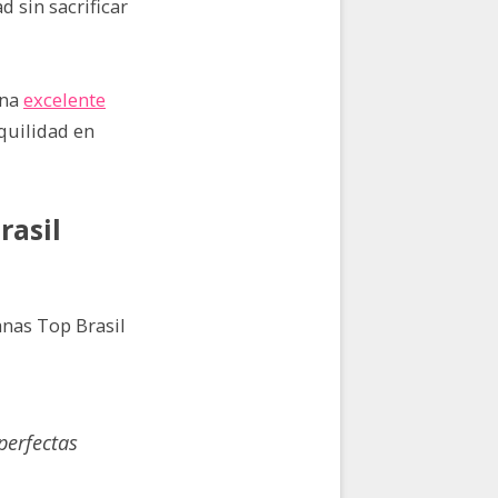
d sin sacrificar
una
excelente
quilidad en
rasil
anas Top Brasil
perfectas