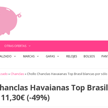
OTRAS OFERTAS
ALZADO
MARCAS
GAFAS
RELOJES
BOLSOS
PANT
lzado
»
Chanclas
»
Chollo Chanclas Havaianas Top Brasil blancas por sólo
Chanclas Havaianas Top Brasil
 11,30€ (-49%)