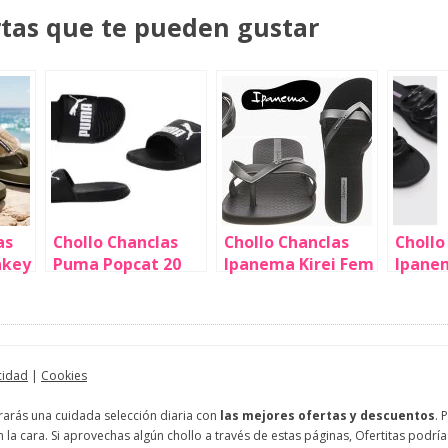
rtas que te pueden gustar
as
Chollo Chanclas
Chollo Chanclas
Chollo
nkey
Puma Popcat 20
Ipanema Kirei Fem
Ipane
unisex por sólo
para mujer por
Slide 
lo
16,95€ (32% de
sólo 15,66€ (42%
por só
descuento)
de descuento)
(-56%)
cidad
|
Cookies
trarás una cuidada selección diaria con
las mejores ofertas y descuentos
. 
 la cara. Si aprovechas algún chollo a través de estas páginas, Ofertitas po