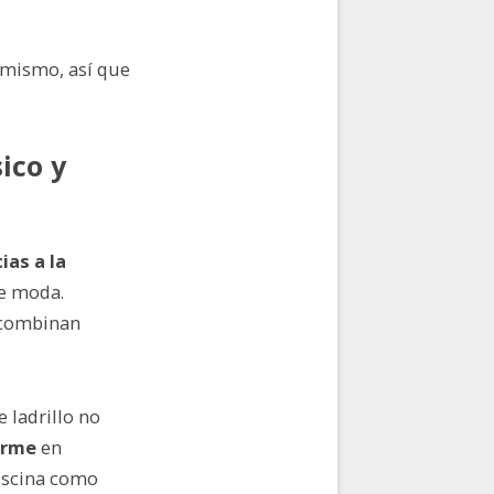
 mismo, así que
ico y
ias a la
de moda.
e combinan
e ladrillo no
irme
en
piscina como