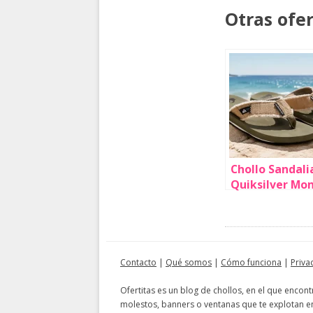
Otras ofe
Chollo Sandali
Quiksilver Mo
Abyss para
hombre por só
15€ (-40%)
Contacto
|
Qué somos
|
Cómo funciona
|
Priva
Ofertitas es un blog de chollos, en el que encon
molestos, banners o ventanas que te explotan en