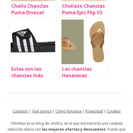
Chollo Chanclas
Chollazo Chanclas
Puma Divecat
Puma Epic Flip V2
unisex por sólo
unisex por sólo
16,10€ (19% de
12,59€ (45% de
descuento)
descuento) ¡Corre!
Estas son las
Las chanclas
chanclas más
Havaianas
vendidas de
Elegance para
Adidas que te
mujer con tiras
masajean los pies
brillantes que
y que hoy puedes
realzan el
cazar con una
bronceado hoy
Contacto
|
Qué somos
|
Cómo funciona
|
Privacidad
|
Cookies
rebaja arrolladora
cuestan sólo
14,99€ y se
Ofertitas es un blog de chollos, en el que encontrarás una cuidada
agotarán rápido
selección diaria con
las mejores ofertas y descuentos
. Puede que