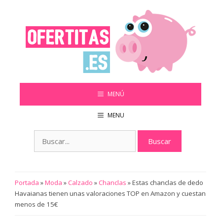
Saltar
al
contenido
MENÚ
MENU
Buscar:
Portada
»
Moda
»
Calzado
»
Chanclas
»
Estas chanclas de dedo
Havaianas tienen unas valoraciones TOP en Amazon y cuestan
menos de 15€