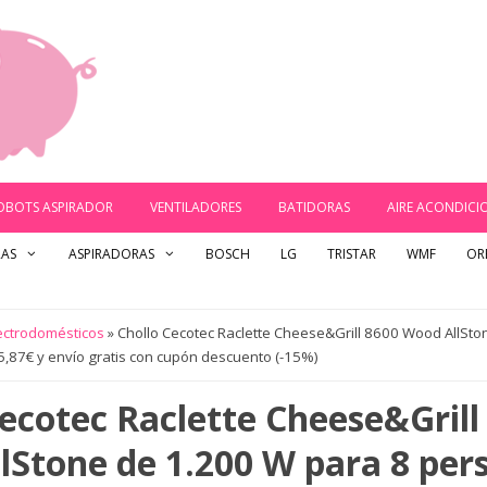
OBOTS ASPIRADOR
VENTILADORES
BATIDORAS
AIRE ACONDIC
RAS
ASPIRADORAS
BOSCH
LG
TRISTAR
WMF
OR
ectrodomésticos
»
Chollo Cecotec Raclette Cheese&Grill 8600 Wood AllSto
5,87€ y envío gratis con cupón descuento (-15%)
Cecotec Raclette Cheese&Grill
lStone de 1.200 W para 8 per