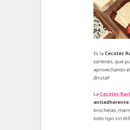
Es la
Cecotec Ra
sartenes, que p
aprovechando e
¡Brutal!
La
Cecotec Rac
antiadherente 
brochetas, maris
todo tipo sin di