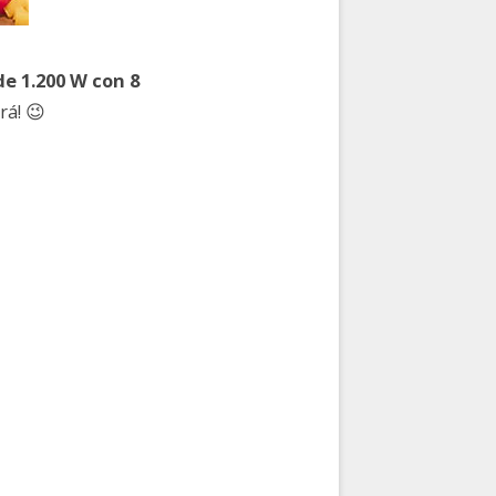
e 1.200 W con 8
ará! 😉