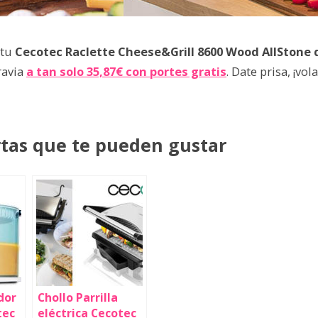
 tu
Cecotec Raclette Cheese&Grill 8600 Wood AllStone d
ravia
a tan solo 35,87€ con portes gratis
. Date prisa, ¡vol
rtas que te pueden gustar
dor
Chollo Parrilla
tec
eléctrica Cecotec