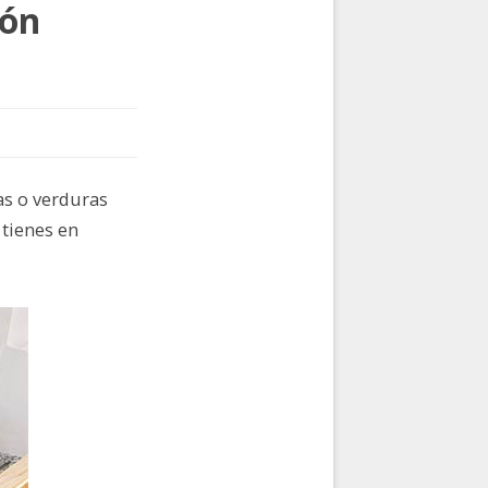
pón
as o verduras
tienes en