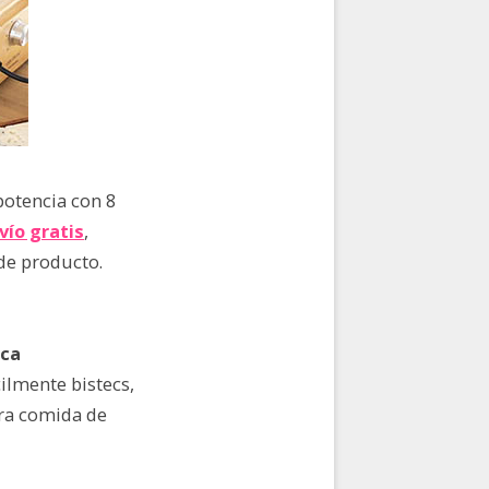
potencia con 8
vío gratis
,
de producto.
aca
ilmente bistecs,
ara comida de