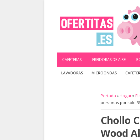
Saltar
al
contenido
CAFETERAS
FREIDORAS DE AIRE
R
LAVADORAS
MICROONDAS
CAFETE
Portada
»
Hogar
»
El
personas por sólo 3
Chollo 
Wood Al