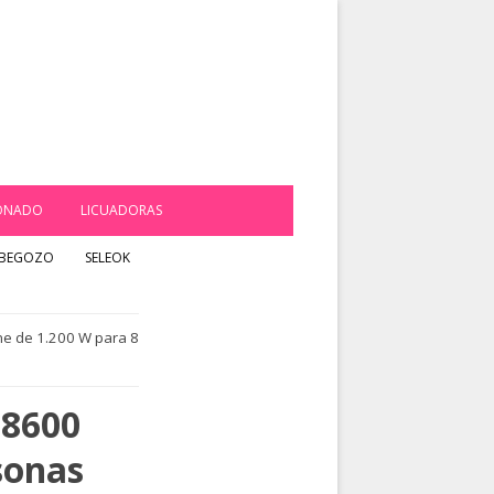
IONADO
LICUADORAS
BEGOZO
SELEOK
ne de 1.200 W para 8
 8600
sonas