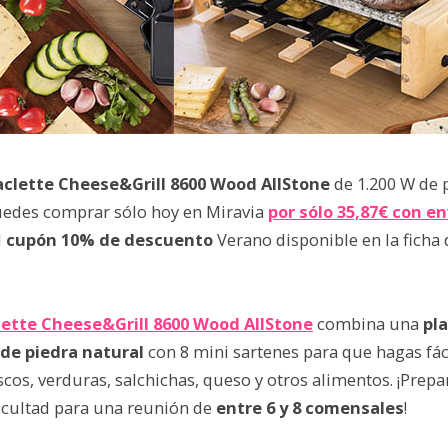
clette Cheese&Grill 8600 Wood AllStone
de 1.200 W de 
uedes comprar sólo hoy en Miravia
por sólo 35,87€ con en
l
cupón 10% de descuento
Verano disponible en la ficha 
lette Cheese&Grill 8600 Wood AllStone
combina una
pl
de piedra natural
con 8 mini sartenes para que hagas fác
cos, verduras, salchichas, queso y otros alimentos. ¡Prep
ficultad para una reunión de
entre 6 y 8 comensales
!