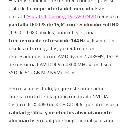
Estamos hablando de un buen chollazo, pues se
trata de
la mejor oferta del mercado
. Este
portátil
Asus TUF Gaming 15 FA507NVR
tiene una
pantalla LED IPS de 15,6" con resolución Full HD
(1.920 x 1.080 píxeles) antirreflejos, una
frecuencia de refresco de 144 Hz
y diseño con
biseles ultra delgados; y cuenta con un
procesador deca-core AMD Ryzen 7 7435HS, 16 GB
de memoria RAM DDR5 a 4.800 MHz y un disco
SSD de 512 GB M.2 NVMe PCIe.
Pero eso no es todo, ya que este ordenador
cuenta con la tarjeta gráfica dedicada NVIDIA
GeForce RTX 4060 de 8 GB GDDR6, que ofrece una
calidad gráfica y de efectos absolutamente
alucinante
en cualquier juego actual (y los que