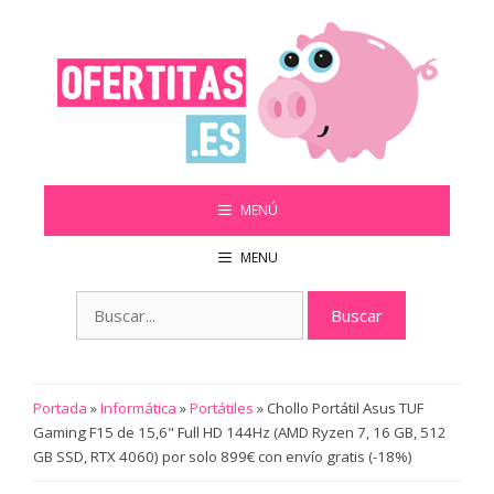
Saltar
al
contenido
MENÚ
MENU
Buscar:
Portada
»
Informática
»
Portátiles
»
Chollo Portátil Asus TUF
Gaming F15 de 15,6" Full HD 144Hz (AMD Ryzen 7, 16 GB, 512
GB SSD, RTX 4060) por solo 899€ con envío gratis (-18%)