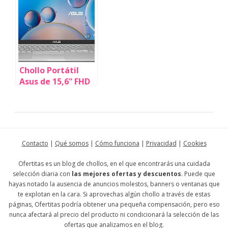
Chollo Portátil
Asus de 15,6" FHD
(Ryzen 7 5700U, 16
GB, 512 GB SSD)
por sólo 488,99€
con envío gratis
(-30%)
Contacto
|
Qué somos
|
Cómo funciona
|
Privacidad
|
Cookies
Ofertitas es un blog de chollos, en el que encontrarás una cuidada
selección diaria con
las mejores ofertas y descuentos
. Puede que
hayas notado la ausencia de anuncios molestos, banners o ventanas que
te explotan en la cara. Si aprovechas algún chollo a través de estas
páginas, Ofertitas podría obtener una pequeña compensación, pero eso
nunca afectará al precio del producto ni condicionará la selección de las
ofertas que analizamos en el blog.