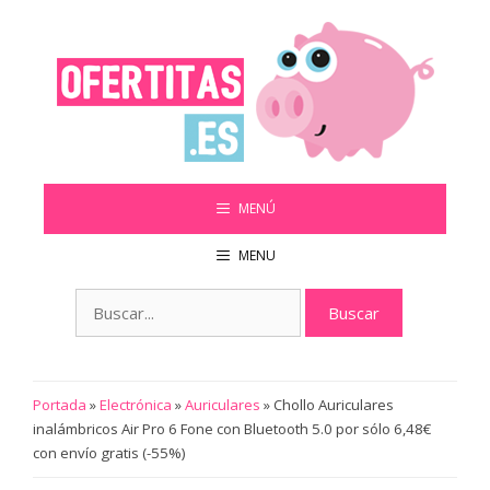
Saltar
al
contenido
MENÚ
MENU
Buscar:
Portada
»
Electrónica
»
Auriculares
»
Chollo Auriculares
inalámbricos Air Pro 6 Fone con Bluetooth 5.0 por sólo 6,48€
con envío gratis (-55%)