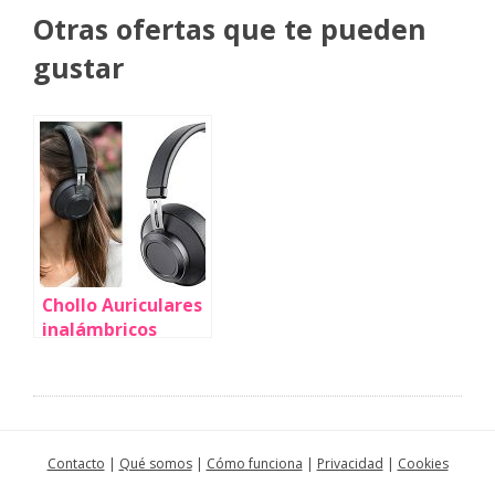
Otras ofertas que te pueden
gustar
Chollo Auriculares
inalámbricos
Bluedio BT5 con
Bluetooth 5.0 por
sólo 19,49€ con
envío gratis
(-46%)
Contacto
|
Qué somos
|
Cómo funciona
|
Privacidad
|
Cookies